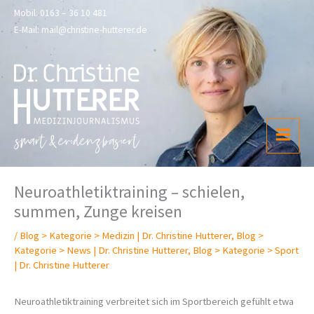
Zum
Mobil:
0163 – 36 10 481
Inhalt
E-Mail:
mail@christine-hutterer.de
springen
Neuroathletik­training – schielen,
summen, Zunge kreisen
/
Blog > Kategorie > Medizin | Dr. Christine Hutterer
,
Blog >
Kategorie > News | Dr. Christine Hutterer
,
Blog > Kategorie > Sport
| Dr. Christine Hutterer
Neuroathletiktraining verbreitet sich im Sportbereich gefühlt etwa