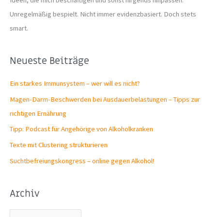
Ideen, die mich beschäftigen und sonst nirgends hinpassen.
Unregelmäßig bespielt. Nicht immer evidenzbasiert. Doch stets
smart.
Neueste Beiträge
Ein starkes Immunsystem – wer will es nicht?
Magen-Darm-Beschwerden bei Ausdauerbelastungen – Tipps zur
richtigen Ernährung
Tipp: Podcast für Angehörige von Alkoholkranken
Texte mit Clustering strukturieren
Suchtbefreiungs­kongress – online gegen Alkohol!
Archiv
A