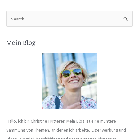
S
u
c
Mein Blog
h
e
n
n
a
c
h
:
Hallo, ich bin Christine Hutterer. Mein Blog ist eine muntere
Sammlung von Themen, an denen ich arbeite, Eigenwerbung und