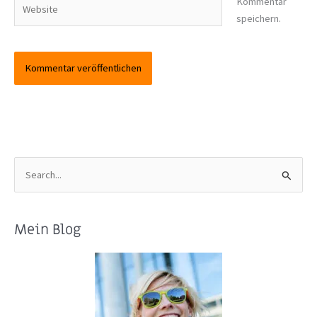
Website
Kommentar
speichern.
S
u
c
Mein Blog
h
e
n
n
a