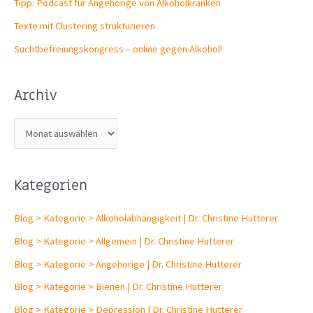
Tipp: Podcast für Angehörige von Alkoholkranken
Texte mit Clustering strukturieren
Suchtbefreiungs­kongress – online gegen Alkohol!
Archiv
A
r
c
Kategorien
h
i
Blog > Kategorie > Alkoholabhängigkeit | Dr. Christine Hutterer
v
Blog > Kategorie > Allgemein | Dr. Christine Hutterer
Blog > Kategorie > Angehörige | Dr. Christine Hutterer
Blog > Kategorie > Bienen | Dr. Christine Hutterer
Blog > Kategorie > Depression | Dr. Christine Hutterer