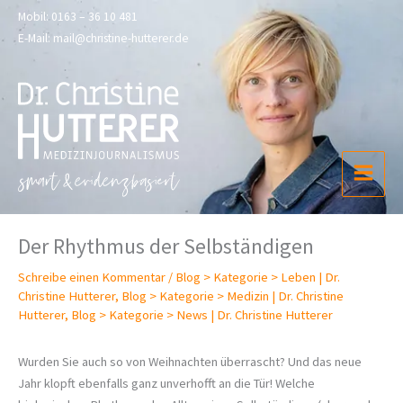
Zum
Mobil:
0163 – 36 10 481
Inhalt
E-Mail:
mail@christine-hutterer.de
springen
Der Rhythmus der Selbständigen
Schreibe einen Kommentar
/
Blog > Kategorie > Leben | Dr.
Christine Hutterer
,
Blog > Kategorie > Medizin | Dr. Christine
Hutterer
,
Blog > Kategorie > News | Dr. Christine Hutterer
Wurden Sie auch so von Weihnachten überrascht? Und das neue
Jahr klopft ebenfalls ganz unverhofft an die Tür!
Welche