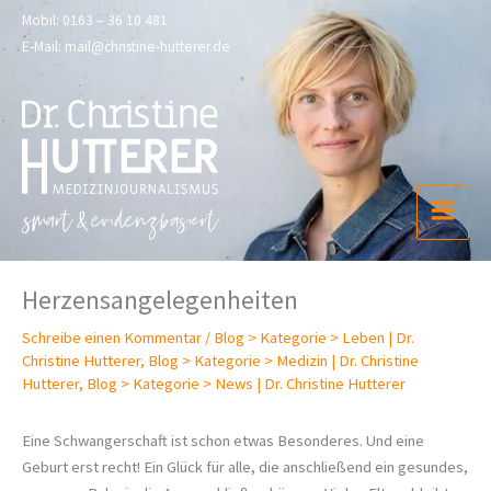
Zum
Mobil:
0163 – 36 10 481
Inhalt
E-Mail:
mail@christine-hutterer.de
springen
Herzensangelegenheiten
Schreibe einen Kommentar
/
Blog > Kategorie > Leben | Dr.
Christine Hutterer
,
Blog > Kategorie > Medizin | Dr. Christine
Hutterer
,
Blog > Kategorie > News | Dr. Christine Hutterer
Eine Schwangerschaft ist schon etwas Besonderes. Und eine
Geburt erst recht! Ein Glück für alle, die anschließend ein gesundes,