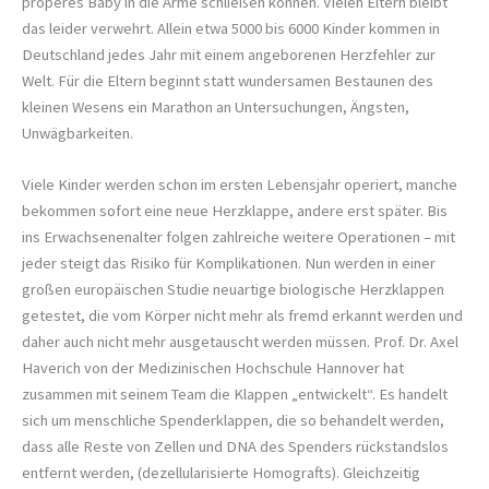
properes Baby in die Arme schließen können. Vielen Eltern bleibt
das leider verwehrt. Allein etwa 5000 bis 6000 Kinder kommen in
Deutschland jedes Jahr mit einem angeborenen Herzfehler zur
Welt. Für die Eltern beginnt statt wundersamen Bestaunen des
kleinen Wesens ein Marathon an Untersuchungen, Ängsten,
Unwägbarkeiten.
Viele Kinder werden schon im ersten Lebensjahr operiert, manche
bekommen sofort eine neue Herzklappe, andere erst später. Bis
ins Erwachsenenalter folgen zahlreiche weitere Operationen – mit
jeder steigt das Risiko für Komplikationen. Nun werden in einer
großen europäischen Studie neuartige biologische Herzklappen
getestet, die vom Körper nicht mehr als fremd erkannt werden und
daher auch nicht mehr ausgetauscht werden müssen. Prof. Dr. Axel
Haverich von der Medizinischen Hochschule Hannover hat
zusammen mit seinem Team die Klappen „entwickelt“. Es handelt
sich um menschliche Spenderklappen, die so behandelt werden,
dass alle Reste von Zellen und DNA des Spenders rückstandslos
entfernt werden, (dezellularisierte Homografts). Gleichzeitig