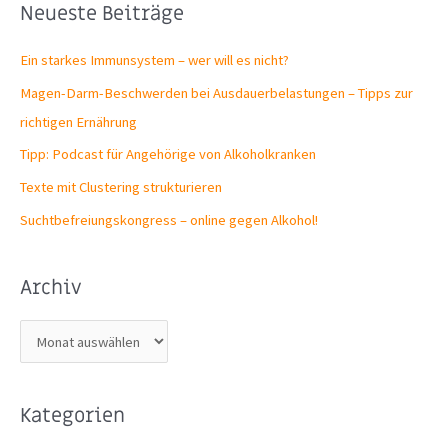
Neueste Beiträge
Ein starkes Immunsystem – wer will es nicht?
Magen-Darm-Beschwerden bei Ausdauerbelastungen – Tipps zur
richtigen Ernährung
Tipp: Podcast für Angehörige von Alkoholkranken
Texte mit Clustering strukturieren
Suchtbefreiungs­kongress – online gegen Alkohol!
Archiv
A
r
c
Kategorien
h