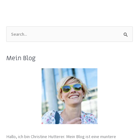
S
u
c
Mein Blog
h
e
n
n
a
c
h
:
Hallo, ich bin Christine Hutterer. Mein Blog ist eine muntere