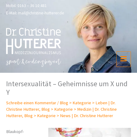
Zum
Mobil:
0163 – 36 10 481
Inhalt
E-Mail:
mail@christine-hutterer.de
springen
Intersexualität – Geheimnisse um X und
Y
Schreibe einen Kommentar
/
Blog > Kategorie > Leben | Dr.
Christine Hutterer
,
Blog > Kategorie > Medizin | Dr. Christine
Hutterer
,
Blog > Kategorie > News | Dr. Christine Hutterer
Blaukopf-