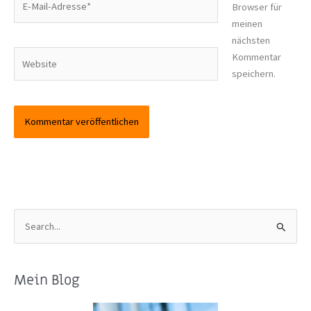
Browser für
Mail-
meinen
Adresse*
nächsten
Website
Kommentar
speichern.
S
u
c
Mein Blog
h
e