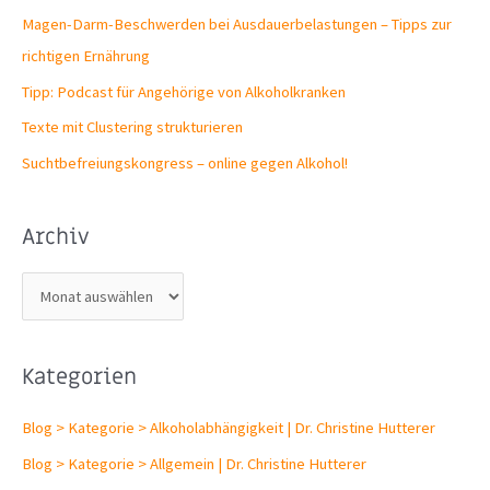
Magen-Darm-Beschwerden bei Ausdauerbelastungen – Tipps zur
richtigen Ernährung
Tipp: Podcast für Angehörige von Alkoholkranken
Texte mit Clustering strukturieren
Suchtbefreiungs­kongress – online gegen Alkohol!
Archiv
A
r
c
Kategorien
h
i
Blog > Kategorie > Alkoholabhängigkeit | Dr. Christine Hutterer
v
Blog > Kategorie > Allgemein | Dr. Christine Hutterer