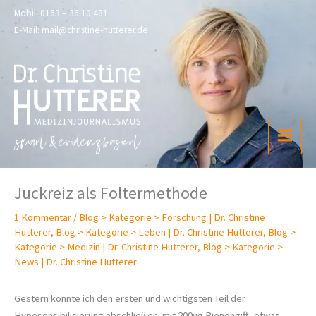
Zum
Mobil:
0163 – 36 10 481
Inhalt
E-Mail:
mail@christine-hutterer.de
springen
Juckreiz als Foltermethode
1 Kommentar
/
Blog > Kategorie > Forschung | Dr. Christine
Hutterer
,
Blog > Kategorie > Leben | Dr. Christine Hutterer
,
Blog >
Kategorie > Medizin | Dr. Christine Hutterer
,
Blog > Kategorie >
News | Dr. Christine Hutterer
Gestern konnte ich den ersten und wichtigsten Teil der
Hyposensibilisierung abschließen: mit 200µg Bienengift, etwas