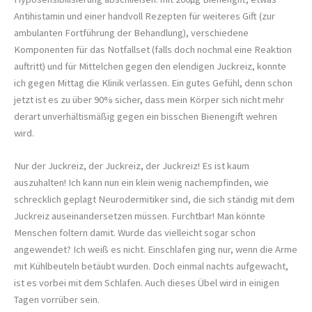
Antihistamin und einer handvoll Rezepten für weiteres Gift (zur
ambulanten Fortführung der Behandlung), verschiedene
Komponenten für das Notfallset (falls doch nochmal eine Reaktion
auftritt) und für Mittelchen gegen den elendigen Juckreiz, konnte
ich gegen Mittag die Klinik verlassen. Ein gutes Gefühl, denn schon
jetzt ist es zu über 90% sicher, dass mein Körper sich nicht mehr
derart unverhältismäßig gegen ein bisschen Bienengift wehren
wird.
Nur der Juckreiz, der Juckreiz, der Juckreiz! Es ist kaum
auszuhalten! Ich kann nun ein klein wenig nachempfinden, wie
schrecklich geplagt Neurodermitiker sind, die sich ständig mit dem
Juckreiz auseinandersetzen müssen. Furchtbar! Man könnte
Menschen foltern damit. Wurde das vielleicht sogar schon
angewendet? Ich weiß es nicht. Einschlafen ging nur, wenn die Arme
mit Kühlbeuteln betäubt wurden. Doch einmal nachts aufgewacht,
ist es vorbei mit dem Schlafen. Auch dieses Übel wird in einigen
Tagen vorrüber sein.