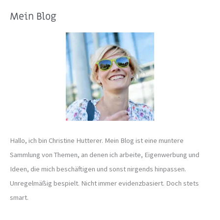
c
Mein Blog
h
e
n
n
a
c
h
:
Hallo, ich bin Christine Hutterer. Mein Blog ist eine muntere
Sammlung von Themen, an denen ich arbeite, Eigenwerbung und
Ideen, die mich beschäftigen und sonst nirgends hinpassen.
Unregelmäßig bespielt. Nicht immer evidenzbasiert. Doch stets
smart.