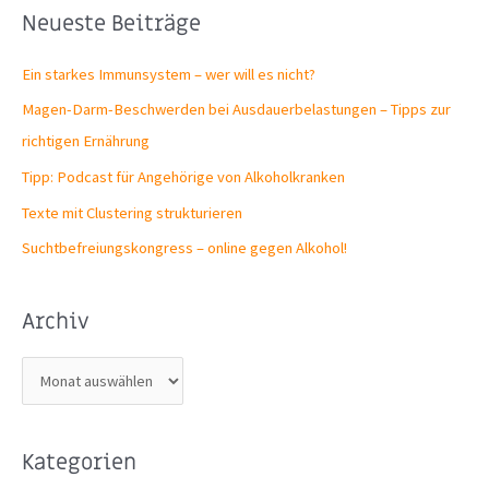
Neueste Beiträge
Ein starkes Immunsystem – wer will es nicht?
Magen-Darm-Beschwerden bei Ausdauerbelastungen – Tipps zur
richtigen Ernährung
Tipp: Podcast für Angehörige von Alkoholkranken
Texte mit Clustering strukturieren
Suchtbefreiungs­kongress – online gegen Alkohol!
Archiv
A
r
c
Kategorien
h