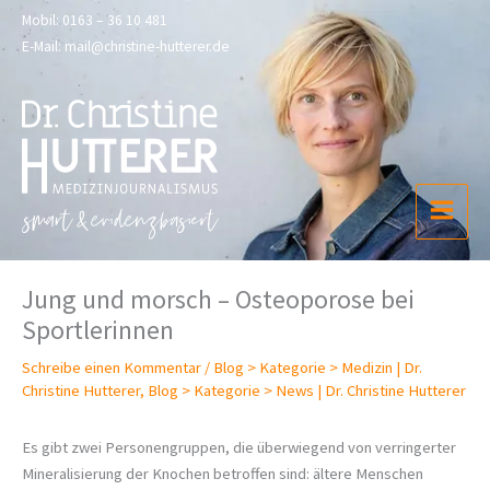
Zum
Mobil:
0163 – 36 10 481
Inhalt
E-Mail:
mail@christine-hutterer.de
springen
Jung und morsch – Osteoporose bei
Sportlerinnen
Schreibe einen Kommentar
/
Blog > Kategorie > Medizin | Dr.
Christine Hutterer
,
Blog > Kategorie > News | Dr. Christine Hutterer
Es gibt zwei Personengruppen, die überwiegend von verringerter
Mineralisierung der Knochen betroffen sind: ältere Menschen