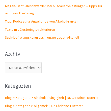
Magen-Darm-Beschwerden bei Ausdauerbelastungen – Tipps zur
richtigen Ernährung
Tipp: Podcast für Angehörige von Alkoholkranken
Texte mit Clustering strukturieren
Suchtbefreiungs­kongress – online gegen Alkohol!
Archiv
A
r
c
Kategorien
h
i
Blog > Kategorie > Alkoholabhängigkeit | Dr. Christine Hutterer
v
Blog > Kategorie > Allgemein | Dr. Christine Hutterer