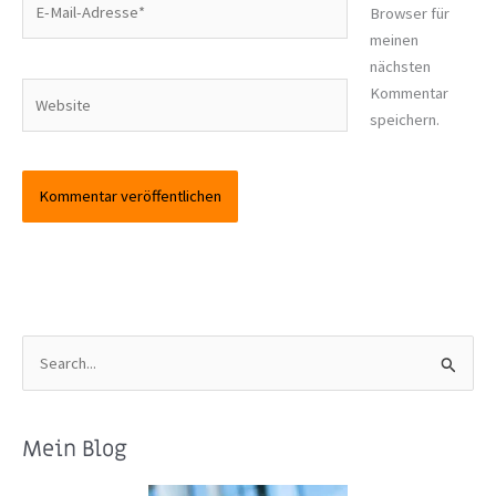
Browser für
Mail-
meinen
Adresse*
nächsten
Website
Kommentar
speichern.
S
u
c
Mein Blog
h
e