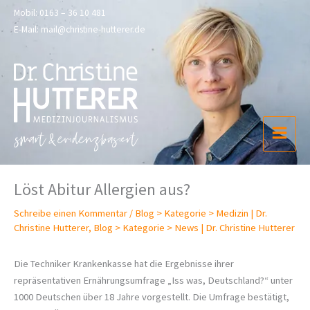
Zum
Mobil:
0163 – 36 10 481
Inhalt
E-Mail:
mail@christine-hutterer.de
springen
Löst Abitur Allergien aus?
Schreibe einen Kommentar
/
Blog > Kategorie > Medizin | Dr.
Christine Hutterer
,
Blog > Kategorie > News | Dr. Christine Hutterer
Die Techniker Krankenkasse hat die Ergebnisse ihrer
repräsentativen Ernährungsumfrage „Iss was, Deutschland?“ unter
1000 Deutschen über 18 Jahre vorgestellt. Die Umfrage bestätigt,