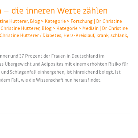
n – die inneren Werte zählen
stine Hutterer
,
Blog > Kategorie > Forschung | Dr. Christine
 Christine Hutterer
,
Blog > Kategorie > Medizin | Dr. Christine
 Christine Hutterer
/
Diabetes
,
Herz-Kreislauf
,
krank
,
schlank
,
nner und 37 Prozent der Frauen in Deutschland im
ss Übergewicht und Adipositas mit einem erhöhten Risiko für
nd Schlaganfall ein­hergehen, ist hinreichend belegt. Ist
dem Fall, wie die Wissenschaft nun herausfindet.