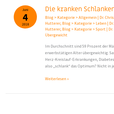
Die kranken Schlanke
Juni
4
Blog > Kategorie > Allgemein | Dr. Chri
Hutterer
,
Blog > Kategorie > Leben | Dr.
2018
Hutterer
,
Blog > Kategorie > Sport | Dr.
Übergewicht
Im Durchschnitt sind 59 Prozent der Mä
erwerbstätigen Alter übergewichtig. Sa
Herz-Kreislauf-Erkrankungen, Diabetes u
also „schlank“ das Optimum? Nicht in je
Die
Weiterlesen »
kranken
Schlanken
–
die
inneren