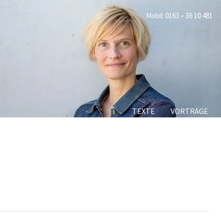
Mobil:
0163 – 36 10 481
TEXTE
VORTRÄGE