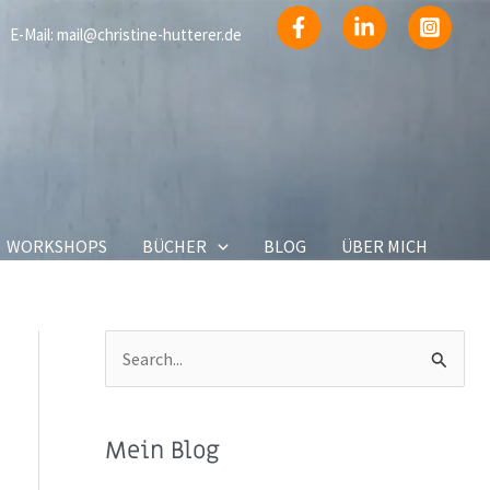
E-Mail:
mail@christine-hutterer.de
WORKSHOPS
BÜCHER
BLOG
ÜBER MICH
S
u
c
Mein Blog
h
e