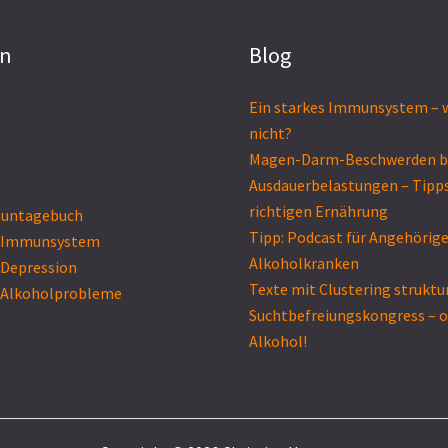
on
Blog
Ein starkes Immunsystem – w
nicht?
Magen-Darm-Beschwerden b
Ausdauerbelastungen – Tipps
richtigen Ernährung
untagebuch
Tipp: Podcast für Angehörig
 Immunsystem
Alkoholkranken
 Depression
Texte mit Clustering struktu
 Alkoholprobleme
Suchtbefreiungs­kongress – 
Alkohol!