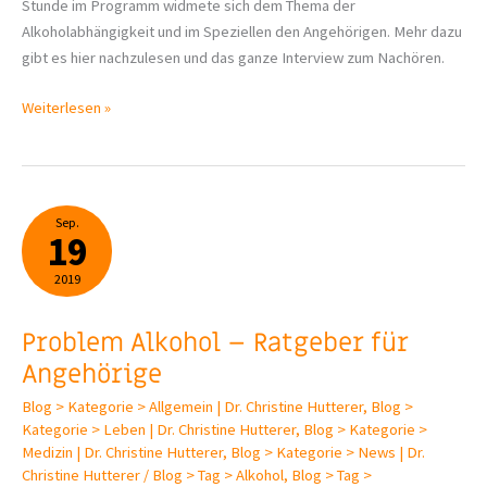
Stunde im Programm widmete sich dem Thema der
Alkoholabhängigkeit und im Speziellen den Angehörigen. Mehr dazu
gibt es hier nachzulesen und das ganze Interview zum Nachören.
Servicestunde
Weiterlesen »
Alkoholsucht
–
MDR
Sep.
19
2019
Problem Alkohol – Ratgeber für
Angehörige
Blog > Kategorie > Allgemein | Dr. Christine Hutterer
,
Blog >
Kategorie > Leben | Dr. Christine Hutterer
,
Blog > Kategorie >
Medizin | Dr. Christine Hutterer
,
Blog > Kategorie > News | Dr.
Christine Hutterer
/
Blog > Tag > Alkohol
,
Blog > Tag >