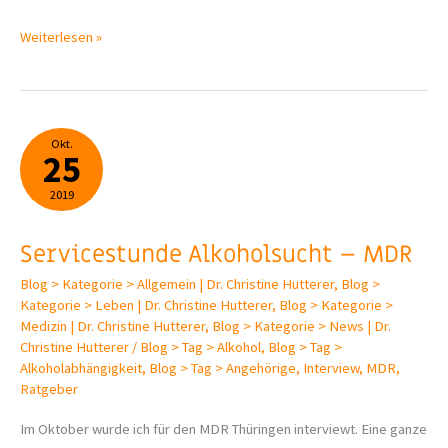
Suchtbefreiungs­
Weiterlesen »
kongress
–
online
gegen
Okt.
25
Alkohol!
2019
Servicestunde Alkoholsucht – MDR
Blog > Kategorie > Allgemein | Dr. Christine Hutterer
,
Blog >
Kategorie > Leben | Dr. Christine Hutterer
,
Blog > Kategorie >
Medizin | Dr. Christine Hutterer
,
Blog > Kategorie > News | Dr.
Christine Hutterer
/
Blog > Tag > Alkohol
,
Blog > Tag >
Alkoholabhängigkeit
,
Blog > Tag > Angehörige
,
Interview
,
MDR
,
Ratgeber
Im Oktober wurde ich für den MDR Thüringen interviewt. Eine ganze