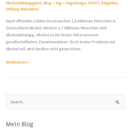
Alkoholabhängigkeit
,
Blog > Tag > Angehörige
,
CRAFT
,
Ratgeber
,
Stiftung Warentest
Nach offiziellen Zahlen missbrauchen 1,6 Millionen Menschen in
Deutschland Alkohol. Weitere 1,7 Millionen Menschen sind
alkoholabhängig. Alkohol ist ein fester Teil in unserem
gesellschaftlichen Zusammenleben. Doch treten Probleme mit
Alkohol auf, wird darüber nicht gesprochen.
Problem
Weiterlesen »
Alkohol
–
Ratgeber
für
Angehörige
S
u
c
Mein Blog
h