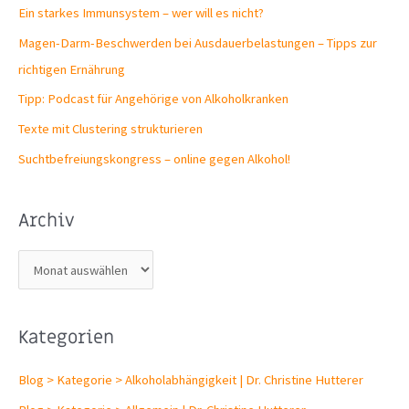
Ein starkes Immunsystem – wer will es nicht?
Magen-Darm-Beschwerden bei Ausdauerbelastungen – Tipps zur
richtigen Ernährung
Tipp: Podcast für Angehörige von Alkoholkranken
Texte mit Clustering strukturieren
Suchtbefreiungs­kongress – online gegen Alkohol!
Archiv
A
r
c
Kategorien
h
i
Blog > Kategorie > Alkoholabhängigkeit | Dr. Christine Hutterer
v