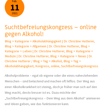
Feb.
11
2021
Suchtbefreiungs­kongress – online
gegen Alkohol!
Blog > Kategorie > Alkoholabhängigkeit | Dr. Christine Hutterer
,
Blog > Kategorie > Allgemein | Dr. Christine Hutterer
,
Blog >
Kategorie > Leben | Dr. Christine Hutterer
,
Blog > Kategorie >
Medizin | Dr. Christine Hutterer
,
Blog > Kategorie > News | Dr.
Christine Hutterer
/
Blog > Tag > Alkohol
,
Blog > Tag >
Alkoholabhängigkeit
,
Kongress
,
online
,
Suchtbefreiungskongress
Alkoholprobleme – egal ob eigene oder die eines nahestehenden
Menschen – sind belastend und machen oft hilflos. Der Weg aus
einer Alkoholkrankheit ist steinig, doch je früher man sich auf den
Weg macht, desto besser ist es. Dazu möchte der
„Suchtbefreiungskongress – Dein Weg aus dem Alkohol“ animieren
und Ideen geben, wie das funktionieren kann.